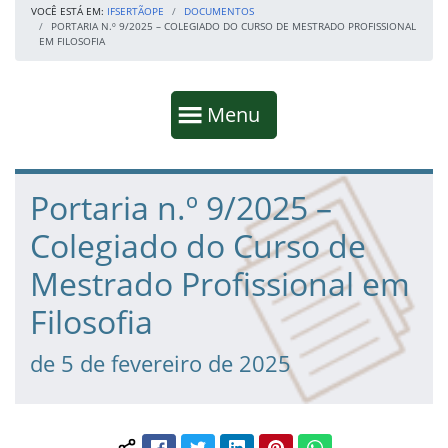
VOCÊ ESTÁ EM:
IFSERTÃOPE
DOCUMENTOS
PORTARIA N.º 9/2025 – COLEGIADO DO CURSO DE MESTRADO PROFISSIONAL
EM FILOSOFIA
Início da navegação
Mostrar
Menu
Fim da navegação
Início do conteúdo
Portaria n.º 9/2025 –
Colegiado do Curso de
Mestrado Profissional em
Filosofia
de 5 de fevereiro de 2025
Facebook
Twitter
LinkedIn
Pinterest
WhatsApp