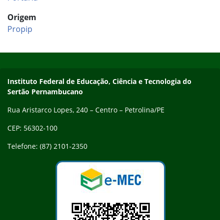
Origem
Propip
Início do rodapé
Fim do conteúdo
Endereço
Instituto Federal de Educação, Ciência e Tecnologia do
Sertão Pernambucano
Rua Aristarco Lopes, 240 – Centro – Petrolina/PE
CEP: 56302-100
Telefone: (87) 2101-2350