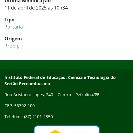
Última Modificação
11 de abril de 2025 às 10h34
Tipo
Portaria
Origem
Propip
Início do rodapé
Fim do conteúdo
Endereço
Instituto Federal de Educação, Ciência e Tecnologia do
Sertão Pernambucano
Rua Aristarco Lopes, 240 – Centro – Petrolina/PE
CEP: 56302-100
Telefone: (87) 2101-2350