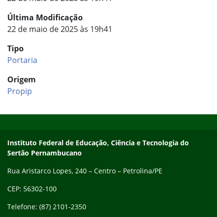
Última Modificação
22 de maio de 2025 às 19h41
Tipo
Portaria
Origem
Propip
Início do rodapé
Fim do conteúdo
Endereço
Instituto Federal de Educação, Ciência e Tecnologia do
Sertão Pernambucano
Rua Aristarco Lopes, 240 – Centro – Petrolina/PE
CEP: 56302-100
Telefone: (87) 2101-2350