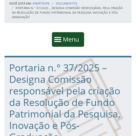
VOCÊ ESTÁ EM:
IFSERTÃOPE
DOCUMENTOS
PORTARIA N.° 37/2025 – DESIGNA COMISSÃO RESPONSÁVEL PELA CRIAÇÃO
DA RESOLUÇÃO DE FUNDO PATRIMONIAL DA PESQUISA, INOVAÇÃO E PÓS-
GRADUAÇÃO
Início da navegação
Mostrar
Menu
Fim da navegação
Início do conteúdo
Portaria n.° 37/2025 –
Designa Comissão
responsável pela criação
da Resolução de Fundo
Patrimonial da Pesquisa,
Inovação e Pós-