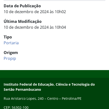
Data de Publicação
10 de dezembro de 2024 às 10h02
Última Modificação
10 de dezembro de 2024 às 10h04
Tipo
Portaria
Origem
Propip
Início do rodapé
Fim do conteúdo
Endereço
Instituto Federal de Educação, Ciência e Tecnologia do
Sertão Pernambucano
Rua Aristarco Lopes, 240 – Centro – Petrolina/PE
CEP: 56302-100