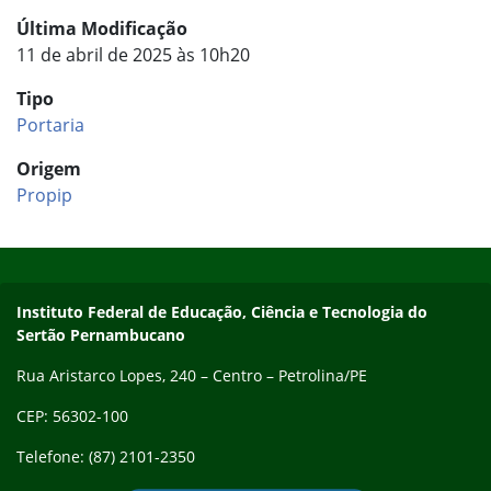
Última Modificação
11 de abril de 2025 às 10h20
Tipo
Portaria
Origem
Propip
Início do rodapé
Fim do conteúdo
Endereço
Instituto Federal de Educação, Ciência e Tecnologia do
Sertão Pernambucano
Rua Aristarco Lopes, 240 – Centro – Petrolina/PE
CEP: 56302-100
Telefone: (87) 2101-2350