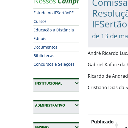
Comissã
Resoluçã
Estude no IFSertãoPE
IFSertão
Cursos
Educação a Distância
de 13 de ma
Editais
Documentos
André Ricardo Luca
Bibliotecas
Concursos e Seleções
Gabriel Kafure da
Ricardo de Andrad
(EXPANDIR SUBMENUS)
INSTITUCIONAL
Cristiano Dias da S
(EXPANDIR SUBMENUS)
ADMINISTRATIVO
Publicado
(EXPANDIR SUBMENUS)
ENSINO