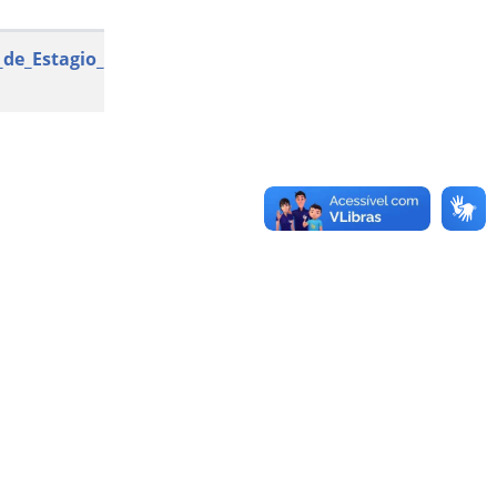
Grupo
_de_Estagio_Pos_Doutoral_assinado
Documento