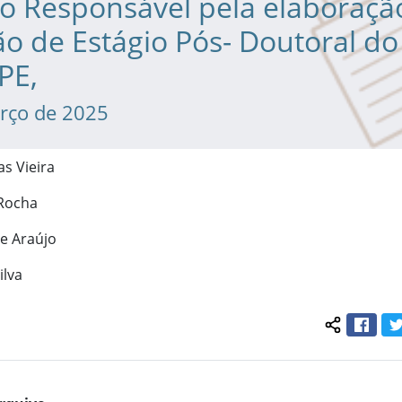
o Responsável pela elaboraçã
o de Estágio Pós- Doutoral do
PE,
rço de 2025
s Vieira
 Rocha
e Araújo
ilva
Face
Compartil