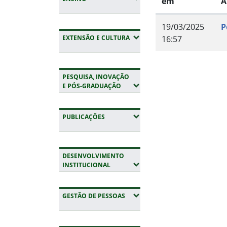
em
A
19/03/2025
P
(EXPANDIR SUBMENUS)
EXTENSÃO E CULTURA
16:57
Fim do conteúdo
PESQUISA, INOVAÇÃO
(EXPANDIR SUBMENUS)
E PÓS-GRADUAÇÃO
(EXPANDIR SUBMENUS)
PUBLICAÇÕES
DESENVOLVIMENTO
(EXPANDIR SUBMENUS)
INSTITUCIONAL
(EXPANDIR SUBMENUS)
GESTÃO DE PESSOAS