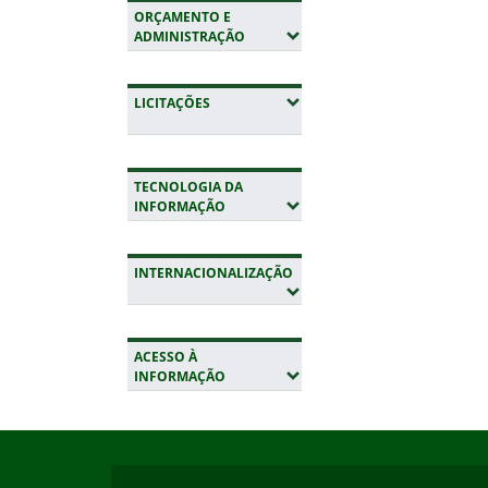
ORÇAMENTO E
(EXPANDIR SUBMENUS)
ADMINISTRAÇÃO
(EXPANDIR SUBMENUS)
LICITAÇÕES
TECNOLOGIA DA
(EXPANDIR SUBMENUS)
INFORMAÇÃO
INTERNACIONALIZAÇÃO
(EXPANDIR SUBMENUS)
ACESSO À
(EXPANDIR SUBMENUS)
INFORMAÇÃO
Início do rodapé
Fim da navegação