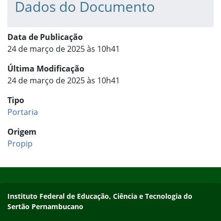
Dados do Documento
Data de Publicação
24 de março de 2025 às 10h41
Última Modificação
24 de março de 2025 às 10h41
Tipo
Portaria
Origem
Propip
Início do rodapé
Fim do conteúdo
Endereço
Instituto Federal de Educação, Ciência e Tecnologia do
Sertão Pernambucano