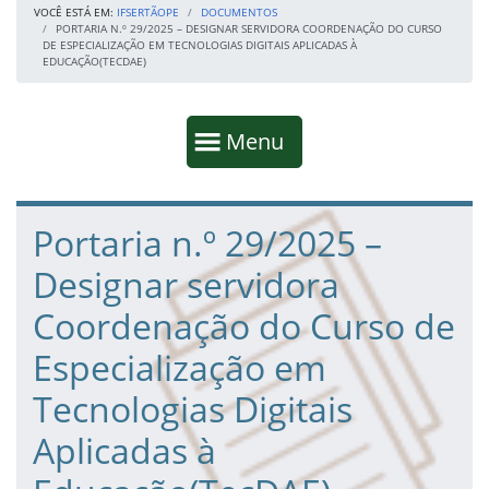
VOCÊ ESTÁ EM:
IFSERTÃOPE
DOCUMENTOS
PORTARIA N.º 29/2025 – DESIGNAR SERVIDORA COORDENAÇÃO DO CURSO
DE ESPECIALIZAÇÃO EM TECNOLOGIAS DIGITAIS APLICADAS À
EDUCAÇÃO(TECDAE)
Início da navegação
Mostrar
Menu
Fim da navegação
Início do conteúdo
Portaria n.º 29/2025 –
Designar servidora
Coordenação do Curso de
Especialização em
Tecnologias Digitais
Aplicadas à