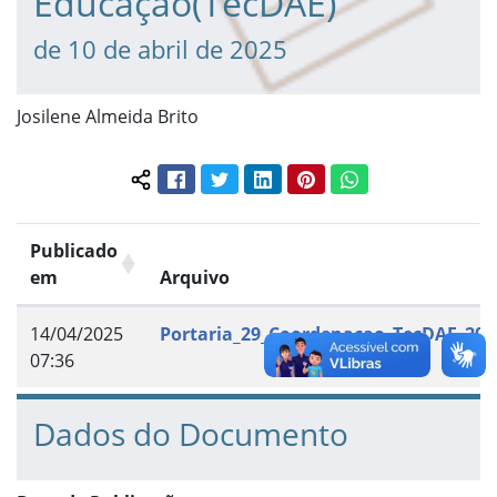
Educação(TecDAE)
de 10 de abril de 2025
Josilene Almeida Brito
Facebook
Twitter
LinkedIn
Pinterest
WhatsApp
Compartilhar conteúdo:
Publicado
em
Arquivo
14/04/2025
Portaria_29_Coordenacao_TecDAE_202
07:36
Dados do Documento