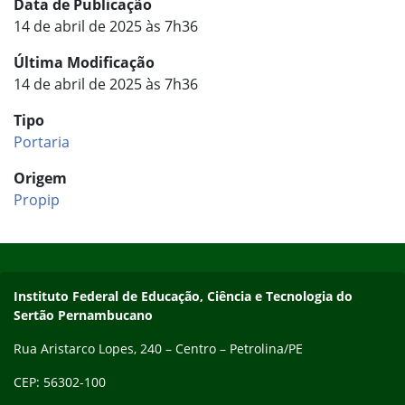
Data de Publicação
14 de abril de 2025 às 7h36
Última Modificação
14 de abril de 2025 às 7h36
Tipo
Portaria
Origem
Propip
Início do rodapé
Fim do conteúdo
Endereço
Instituto Federal de Educação, Ciência e Tecnologia do
Sertão Pernambucano
Rua Aristarco Lopes, 240 – Centro – Petrolina/PE
CEP: 56302-100