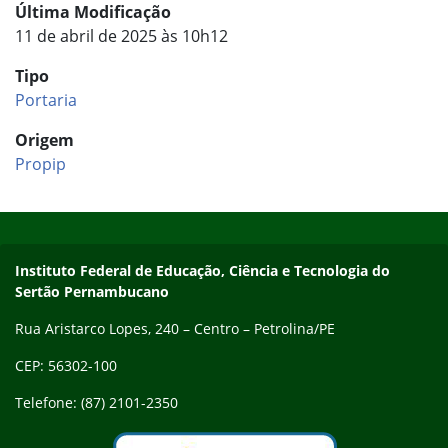
Última Modificação
11 de abril de 2025 às 10h12
Tipo
Portaria
Origem
Propip
Início do rodapé
Fim do conteúdo
Endereço
Instituto Federal de Educação, Ciência e Tecnologia do
Sertão Pernambucano
Rua Aristarco Lopes, 240 – Centro – Petrolina/PE
CEP: 56302-100
Telefone: (87) 2101-2350