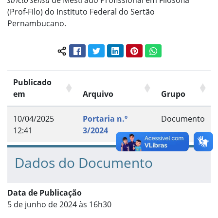
stricto sensu
de Mestrado Profissional em Filosofia
(Prof-Filo) do Instituto Federal do Sertão
Pernambucano.
Facebook
Twitter
LinkedIn
Pinterest
WhatsApp
Compartilhar conteúdo:
Publicado
em
Arquivo
Grupo
10/04/2025
Portaria n.º
Documento
12:41
3/2024
Dados do Documento
Data de Publicação
5 de junho de 2024 às 16h30