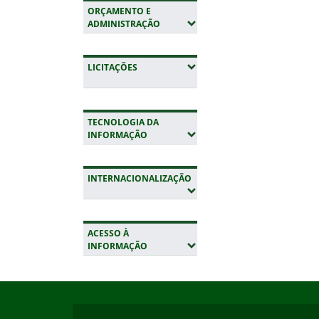
ORÇAMENTO E
(EXPANDIR SUBMENUS)
ADMINISTRAÇÃO
(EXPANDIR SUBMENUS)
LICITAÇÕES
TECNOLOGIA DA
(EXPANDIR SUBMENUS)
INFORMAÇÃO
INTERNACIONALIZAÇÃO
(EXPANDIR SUBMENUS)
ACESSO À
(EXPANDIR SUBMENUS)
INFORMAÇÃO
Início do rodapé
Fim da navegação