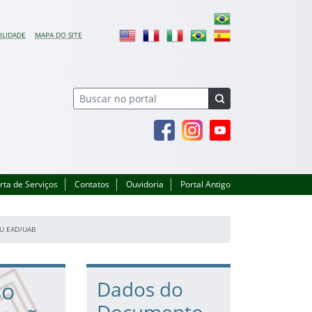
ILIDADE
MAPA DO SITE
Facebook
Instagram
Youtube
rta de Serviços
Contatos
Ouvidoria
Portal Antigo
SU EAD/UAB
so
Dados do