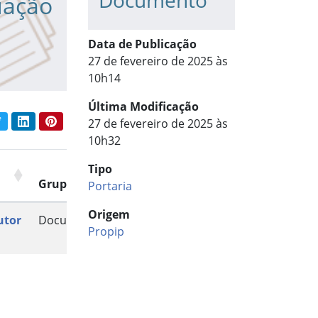
Documento
uação
Data de Publicação
27 de fevereiro de 2025 às
10h14
Última Modificação
book
Twitter
LinkedIn
Pinterest
27 de fevereiro de 2025 às
har conteúdo:
10h32
Tipo
Grupo
Portaria
Origem
utor
Documento
Propip