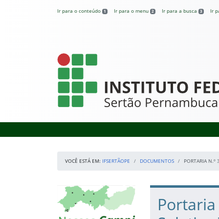
Pular para o conteúdo
Ir para o conteúdo
Ir para o menu
Ir para a busca
Ir 
1
2
3
IFSertãoPE
VOCÊ ESTÁ EM:
IFSERTÃOPE
DOCUMENTOS
PORTARIA N.º
Início da navegação
Mapa Campi
Início do conteúdo
Portaria