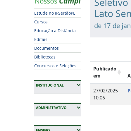
Seletivo
Lato Se
Estude no IFSertãoPE
Cursos
de 17 de ja
Educação a Distância
Editais
Documentos
Bibliotecas
Concursos e Seleções
Publicado
em
A
(EXPANDIR SUBMENUS)
INSTITUCIONAL
27/02/2025
P
10:06
(EXPANDIR SUBMENUS)
ADMINISTRATIVO
Fim do conteúdo
(EXPANDIR SUBMENUS)
ENSINO