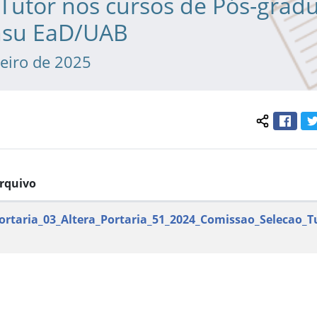
 Tutor nos cursos de Pós-grad
nsu EaD/UAB
neiro de 2025
Face
Compartil
rquivo
ortaria_03_Altera_Portaria_51_2024_Comissao_Selecao_T