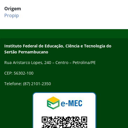
Origem
Propip
Início do rodapé
Fim do conteúdo
Endereço
Instituto Federal de Educação, Ciência e Tecnologia do
Sertão Pernambucano
Rua Aristarco Lopes, 240 – Centro – Petrolina/PE
CEP: 56302-100
Telefone: (87) 2101-2350