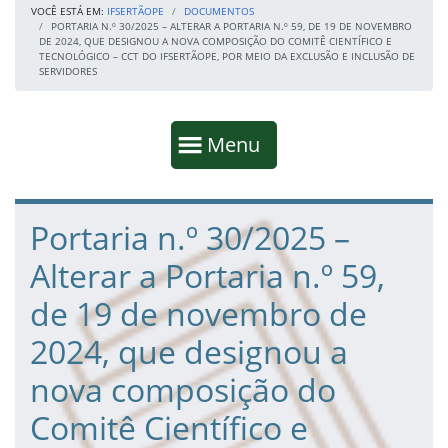
VOCÊ ESTÁ EM:
IFSERTÃOPE
DOCUMENTOS
PORTARIA N.º 30/2025 – ALTERAR A PORTARIA N.º 59, DE 19 DE NOVEMBRO
DE 2024, QUE DESIGNOU A NOVA COMPOSIÇÃO DO COMITÊ CIENTÍFICO E
TECNOLÓGICO – CCT DO IFSERTÃOPE, POR MEIO DA EXCLUSÃO E INCLUSÃO DE
SERVIDORES
Início da navegação
Mostrar
Menu
Fim da navegação
Início do conteúdo
Portaria n.º 30/2025 –
Alterar a Portaria n.º 59,
de 19 de novembro de
2024, que designou a
nova composição do
Comitê Científico e