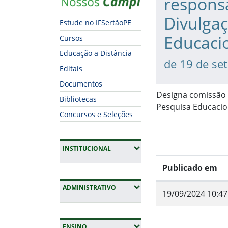
respons
Divulgaç
Estude no IFSertãoPE
Educaci
Cursos
Educação a Distância
de 19 de se
Editais
Documentos
Designa comissão 
Bibliotecas
Pesquisa Educacio
Concursos e Seleções
(EXPANDIR SUBMENUS)
INSTITUCIONAL
Publicado em
(EXPANDIR SUBMENUS)
ADMINISTRATIVO
19/09/2024 10:47
Fim do conteúdo
(EXPANDIR SUBMENUS)
ENSINO