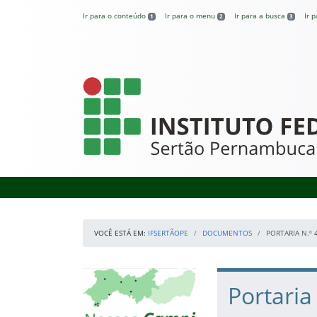
Pular para o conteúdo
Ir para o conteúdo
Ir para o menu
Ir para a busca
Ir 
1
2
3
IFSertãoPE
VOCÊ ESTÁ EM:
IFSERTÃOPE
DOCUMENTOS
PORTARIA N.º
Início da navegação
Mapa Campi
Início do conteúdo
Portaria