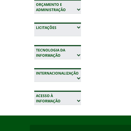
ORÇAMENTO E
(EXPANDIR SUBMENUS)
ADMINISTRAÇÃO
(EXPANDIR SUBMENUS)
LICITAÇÕES
TECNOLOGIA DA
(EXPANDIR SUBMENUS)
INFORMAÇÃO
INTERNACIONALIZAÇÃO
(EXPANDIR SUBMENUS)
ACESSO À
(EXPANDIR SUBMENUS)
INFORMAÇÃO
Início do rodapé
Fim da navegação