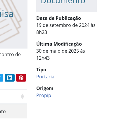
Documento
uisa
Data de Publicação
19 de setembro de 2024 às
8h23
Última Modificação
30 de maio de 2025 às
contro de
12h43
Tipo
Portaria
book
Twitter
LinkedIn
Pinterest
har conteúdo:
Origem
Propip
to