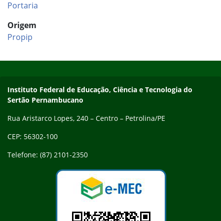
Portaria
Origem
Propip
Início do rodapé
Fim do conteúdo
Endereço
Instituto Federal de Educação, Ciência e Tecnologia do
Sertão Pernambucano
Rua Aristarco Lopes, 240 – Centro – Petrolina/PE
CEP: 56302-100
Telefone: (87) 2101-2350