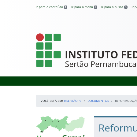
Pular para o conteúdo
Ir para o conteúdo
Ir para o menu
Ir para a busca
Ir 
1
2
3
IFSertãoPE
VOCÊ ESTÁ EM:
IFSERTÃOPE
DOCUMENTOS
REFORMULAÇÃO
Início da navegação
Mapa Campi
Início do conteúdo
Reformu