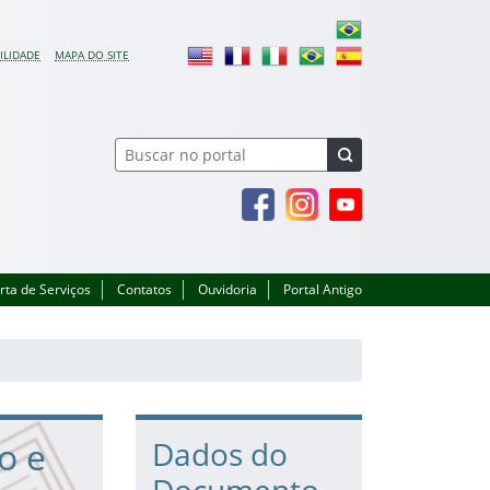
ILIDADE
MAPA DO SITE
Facebook
Instagram
Youtube
rta de Serviços
Contatos
Ouvidoria
Portal Antigo
o e
Dados do