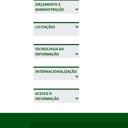
ORÇAMENTO E
(EXPANDIR SUBMENUS)
ADMINISTRAÇÃO
(EXPANDIR SUBMENUS)
LICITAÇÕES
TECNOLOGIA DA
(EXPANDIR SUBMENUS)
INFORMAÇÃO
INTERNACIONALIZAÇÃO
(EXPANDIR SUBMENUS)
ACESSO À
(EXPANDIR SUBMENUS)
INFORMAÇÃO
Início do rodapé
Fim da navegação