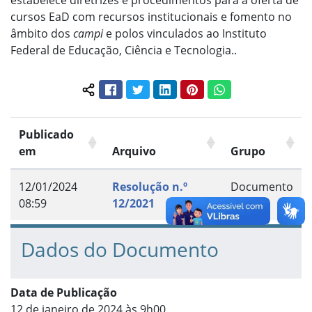
estabelece diretrizes e procedimentos para a oferta de
cursos EaD com recursos institucionais e fomento no
âmbito dos
campi
e polos vinculados ao Instituto
Federal de Educação, Ciência e Tecnologia..
Facebook
Twitter
LinkedIn
Pinterest
WhatsApp
Compartilhar conteúdo:
Publicado
em
Arquivo
Grupo
12/01/2024
Resolução n.º
Documento
08:59
12/2021
Dados do Documento
Data de Publicação
12 de janeiro de 2024 às 9h00