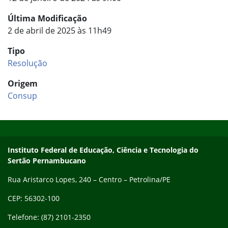
Última Modificação
2 de abril de 2025 às 11h49
Tipo
Resolução
Origem
Consup
Início do rodapé
Fim do conteúdo
Endereço
Instituto Federal de Educação, Ciência e Tecnologia do
Sertão Pernambucano
Rua Aristarco Lopes, 240 – Centro – Petrolina/PE
CEP: 56302-100
Telefone: (87) 2101-2350