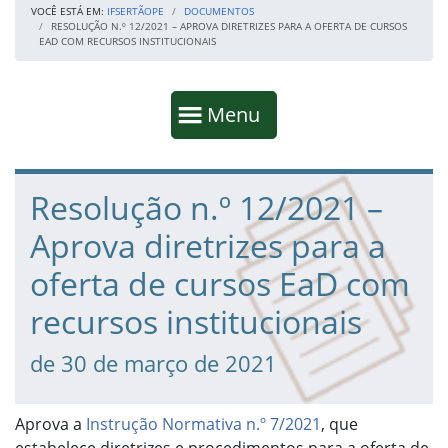
VOCÊ ESTÁ EM:
IFSERTÃOPE
DOCUMENTOS
RESOLUÇÃO N.º 12/2021 – APROVA DIRETRIZES PARA A OFERTA DE CURSOS
EAD COM RECURSOS INSTITUCIONAIS
Início da navegação
Mostrar
Menu
Fim da navegação
Início do conteúdo
Resolução n.º 12/2021 –
Aprova diretrizes para a
oferta de cursos EaD com
recursos institucionais
de 30 de março de 2021
Aprova a
Instrução Normativa n.º 7/2021
, que