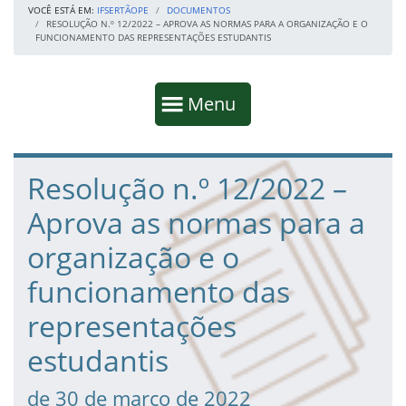
VOCÊ ESTÁ EM:
IFSERTÃOPE
DOCUMENTOS
RESOLUÇÃO N.º 12/2022 – APROVA AS NORMAS PARA A ORGANIZAÇÃO E O
FUNCIONAMENTO DAS REPRESENTAÇÕES ESTUDANTIS
Início da navegação
Mostrar
Menu
Fim da navegação
Início do conteúdo
Resolução n.º 12/2022 –
Aprova as normas para a
organização e o
funcionamento das
representações
estudantis
de 30 de março de 2022