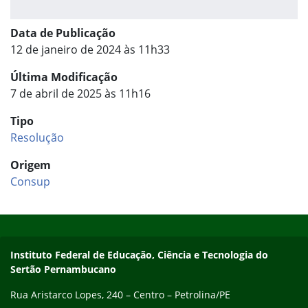
Data de Publicação
12 de janeiro de 2024 às 11h33
Última Modificação
7 de abril de 2025 às 11h16
Tipo
Resolução
Origem
Consup
Início do rodapé
Fim do conteúdo
Endereço
Instituto Federal de Educação, Ciência e Tecnologia do
Sertão Pernambucano
Rua Aristarco Lopes, 240 – Centro – Petrolina/PE