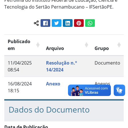
Petrolina do Instituto Federal de Educação, Ciência e
Tecnologia do Sertão Pernambucano – IFSertãoPE.
Facebook
Twitter
LinkedIn
Pinterest
WhatsApp
Compartilhar conteúdo:
Publicado
em
Arquivo
Grupo
11/04/2025
Resolução n.º
Documento
08:54
14/2024
16/08/2024
Anexo
Anexos
18:15
Dados do Documento
Data de Publicação