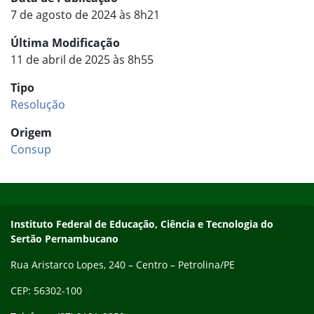
7 de agosto de 2024 às 8h21
Última Modificação
11 de abril de 2025 às 8h55
Tipo
Resolução
Origem
Consup
Início do rodapé
Fim do conteúdo
Endereço
Instituto Federal de Educação, Ciência e Tecnologia do
Sertão Pernambucano
Rua Aristarco Lopes, 240 – Centro – Petrolina/PE
CEP: 56302-100