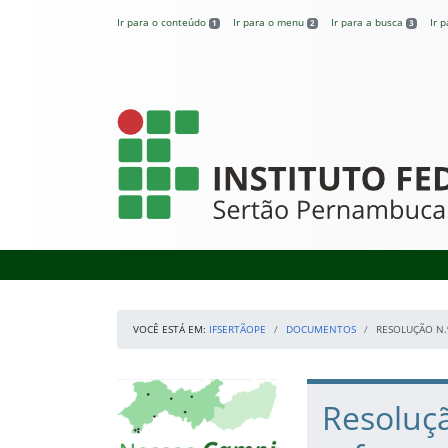
Pular para o conteúdo
Ir para o conteúdo
Ir para o menu
Ir para a busca
Ir 
1
2
3
IFSertãoPE
VOCÊ ESTÁ EM:
IFSERTÃOPE
DOCUMENTOS
RESOLUÇÃO N.
Início da navegação
Mapa Campi
Início do conteúdo
Resoluçã