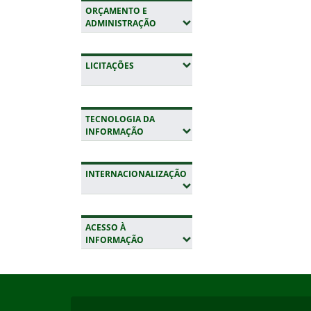
ORÇAMENTO E
(EXPANDIR SUBMENUS)
ADMINISTRAÇÃO
(EXPANDIR SUBMENUS)
LICITAÇÕES
TECNOLOGIA DA
(EXPANDIR SUBMENUS)
INFORMAÇÃO
INTERNACIONALIZAÇÃO
(EXPANDIR SUBMENUS)
ACESSO À
(EXPANDIR SUBMENUS)
INFORMAÇÃO
Início do rodapé
Fim da navegação