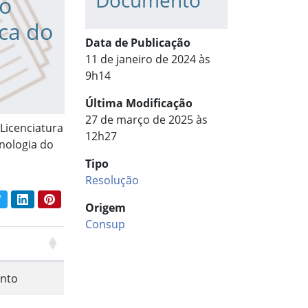
Documento
do
ica do
Data de Publicação
11 de janeiro de 2024 às
9h14
Última Modificação
27 de março de 2025 às
Licenciatura
12h27
cnologia do
Tipo
Resolução
book
Twitter
LinkedIn
Pinterest
har conteúdo:
Origem
Consup
nto