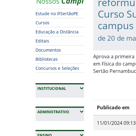
reformu
Curso Su
Estude no IFSertãoPE
campus 
Cursos
Educação a Distância
de 20 de ma
Editais
Documentos
Aprova a primeira
Bibliotecas
em Física do campu
Concursos e Seleções
Sertão Pernambuca
(EXPANDIR SUBMENUS)
INSTITUCIONAL
Publicado em
(EXPANDIR SUBMENUS)
ADMINISTRATIVO
11/01/2024 09:13
Fim do conteúdo
(EXPANDIR SUBMENUS)
ENSINO