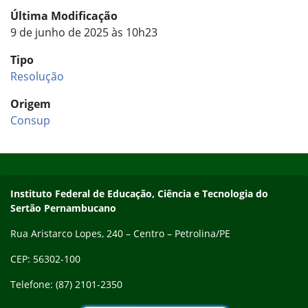
Última Modificação
9 de junho de 2025 às 10h23
Tipo
Resolução
Origem
Consup
Início do rodapé
Fim do conteúdo
Endereço
Instituto Federal de Educação, Ciência e Tecnologia do
Sertão Pernambucano
Rua Aristarco Lopes, 240 – Centro – Petrolina/PE
CEP: 56302-100
Telefone: (87) 2101-2350