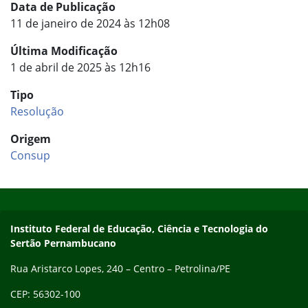
Data de Publicação
11 de janeiro de 2024 às 12h08
Última Modificação
1 de abril de 2025 às 12h16
Tipo
Resolução
Origem
Consup
Início do rodapé
Fim do conteúdo
Endereço
Instituto Federal de Educação, Ciência e Tecnologia do
Sertão Pernambucano
Rua Aristarco Lopes, 240 – Centro – Petrolina/PE
CEP: 56302-100