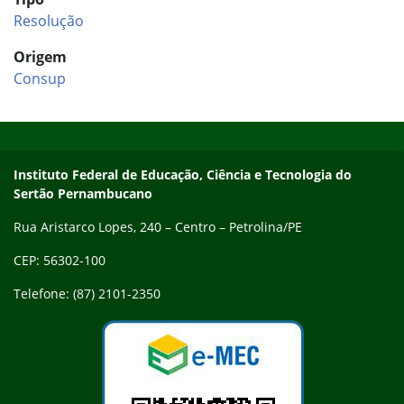
Resolução
Origem
Consup
Início do rodapé
Fim do conteúdo
Endereço
Instituto Federal de Educação, Ciência e Tecnologia do
Sertão Pernambucano
Rua Aristarco Lopes, 240 – Centro – Petrolina/PE
CEP: 56302-100
Telefone: (87) 2101-2350