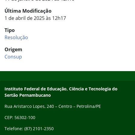
Última Modificação
1 de abril de 2025 às 12h17
Tipo
Resolução
Origem
Consup
Início do rodapé
Fim do conteúdo
Endereço
Instituto Federal de Educação, Ciência e Tecnologia do
Sertão Pernambucano
Rua Aristarco Lopes, 240 – Centro – Petrolina/PE
CEP: 56302-100
Telefone: (87) 2101-2350