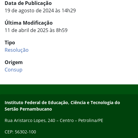
Data de Publicação
19 de agosto de 2024 às 14h29
Última Modificação
11 de abril de 2025 às 8h59
Tipo
Resolução
Origem
Consup
Início do rodapé
Fim do conteúdo
Endereço
Instituto Federal de Educação, Ciência e Tecnologia do
Sertão Pernambucano
Rua Aristarco Lopes, 240 – Centro – Petrolina/PE
CEP: 56302-100