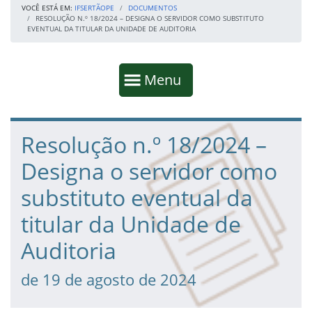
VOCÊ ESTÁ EM:
IFSERTÃOPE
DOCUMENTOS
RESOLUÇÃO N.º 18/2024 – DESIGNA O SERVIDOR COMO SUBSTITUTO
EVENTUAL DA TITULAR DA UNIDADE DE AUDITORIA
Início da navegação
Mostrar
Menu
Fim da navegação
Início do conteúdo
Resolução n.º 18/2024 –
Designa o servidor como
substituto eventual da
titular da Unidade de
Auditoria
de 19 de agosto de 2024