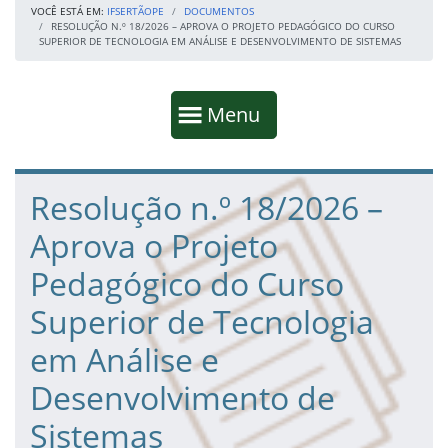
VOCÊ ESTÁ EM:
IFSERTÃOPE
DOCUMENTOS
RESOLUÇÃO N.º 18/2026 – APROVA O PROJETO PEDAGÓGICO DO CURSO
SUPERIOR DE TECNOLOGIA EM ANÁLISE E DESENVOLVIMENTO DE SISTEMAS
Início da navegação
Mostrar
Menu
Fim da navegação
Início do conteúdo
Resolução n.º 18/2026 –
Aprova o Projeto
Pedagógico do Curso
Superior de Tecnologia
em Análise e
Desenvolvimento de
Sistemas