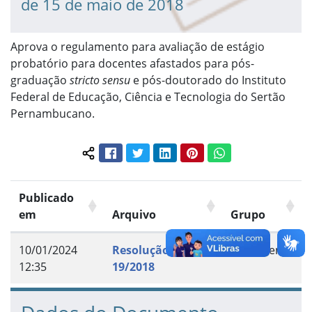
de 15 de maio de 2018
Aprova o regulamento para avaliação de estágio
probatório para docentes afastados para pós-
graduação
stricto sensu
e pós-doutorado do Instituto
Federal de Educação, Ciência e Tecnologia do Sertão
Pernambucano.
Facebook
Twitter
LinkedIn
Pinterest
WhatsApp
Compartilhar conteúdo:
Publicado
em
Arquivo
Grupo
10/01/2024
Resolução n.º
Documento
12:35
19/2018