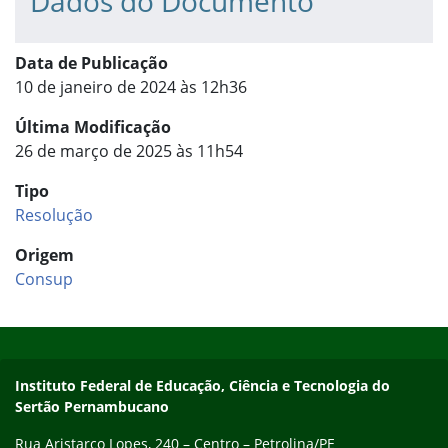
Dados do Documento
Data de Publicação
10 de janeiro de 2024 às 12h36
Última Modificação
26 de março de 2025 às 11h54
Tipo
Resolução
Origem
Consup
Início do rodapé
Fim do conteúdo
Endereço
Instituto Federal de Educação, Ciência e Tecnologia do
Sertão Pernambucano
Rua Aristarco Lopes, 240 – Centro – Petrolina/PE