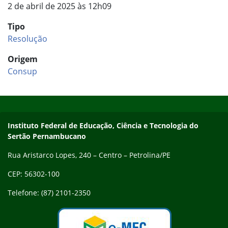
2 de abril de 2025 às 12h09
Tipo
Resolução
Origem
Consup
Início do rodapé
Fim do conteúdo
Endereço
Instituto Federal de Educação, Ciência e Tecnologia do
Sertão Pernambucano
Rua Aristarco Lopes, 240 – Centro – Petrolina/PE
CEP: 56302-100
Telefone: (87) 2101-2350