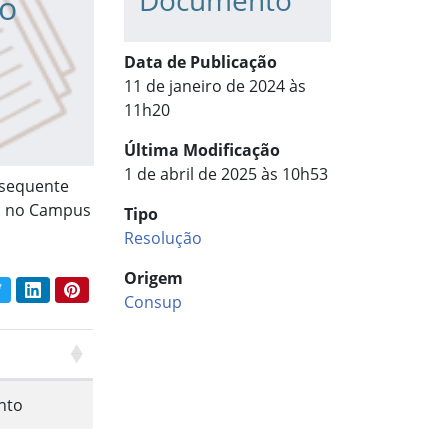
Documento
do
Data de Publicação
11 de janeiro de 2024 às
11h20
Última Modificação
1 de abril de 2025 às 10h53
bsequente
a, no Campus
Tipo
Resolução
Origem
book
Twitter
LinkedIn
Pinterest
har conteúdo:
Consup
nto