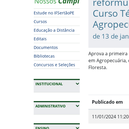
reformu
Curso T
Estude no IFSertãoPE
Agropec
Cursos
Educação a Distância
de 13 de ja
Editais
Documentos
Aprova a primeira
Bibliotecas
em Agropecuária, c
Concursos e Seleções
Floresta.
(EXPANDIR SUBMENUS)
INSTITUCIONAL
Publicado em
(EXPANDIR SUBMENUS)
ADMINISTRATIVO
11/01/2024 11:20
Fim do conteúdo
(EXPANDIR SUBMENUS)
ENSINO