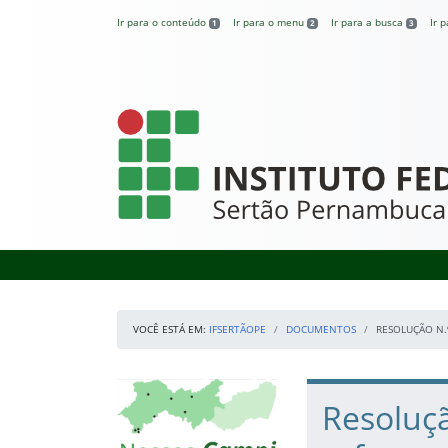
Pular para o conteúdo
Ir para o conteúdo
Ir para o menu
Ir para a busca
Ir 
1
2
3
IFSertãoPE
VOCÊ ESTÁ EM:
IFSERTÃOPE
DOCUMENTOS
RESOLUÇÃO N.
Início da navegação
Mapa Campi
Início do conteúdo
Resoluçã