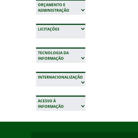
ORÇAMENTO E
(EXPANDIR SUBMENUS)
ADMINISTRAÇÃO
(EXPANDIR SUBMENUS)
LICITAÇÕES
TECNOLOGIA DA
(EXPANDIR SUBMENUS)
INFORMAÇÃO
INTERNACIONALIZAÇÃO
(EXPANDIR SUBMENUS)
ACESSO À
(EXPANDIR SUBMENUS)
INFORMAÇÃO
Início do rodapé
Fim da navegação