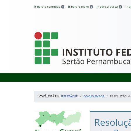
Pular para o conteúdo
Ir para o conteúdo
Ir para o menu
Ir para a busca
Ir 
1
2
3
IFSertãoPE
VOCÊ ESTÁ EM:
IFSERTÃOPE
DOCUMENTOS
RESOLUÇÃO N.
Início da navegação
Mapa Campi
Início do conteúdo
Resoluçã