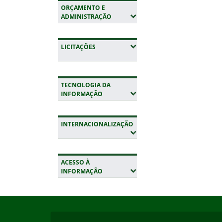
ORÇAMENTO E
(EXPANDIR SUBMENUS)
ADMINISTRAÇÃO
(EXPANDIR SUBMENUS)
LICITAÇÕES
TECNOLOGIA DA
(EXPANDIR SUBMENUS)
INFORMAÇÃO
INTERNACIONALIZAÇÃO
(EXPANDIR SUBMENUS)
ACESSO À
(EXPANDIR SUBMENUS)
INFORMAÇÃO
Início do rodapé
Fim da navegação