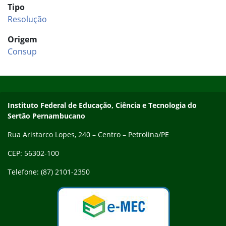
Tipo
Resolução
Origem
Consup
Início do rodapé
Fim do conteúdo
Endereço
Instituto Federal de Educação, Ciência e Tecnologia do
Sertão Pernambucano
Rua Aristarco Lopes, 240 – Centro – Petrolina/PE
CEP: 56302-100
Telefone: (87) 2101-2350