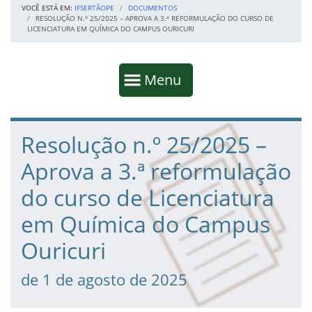
VOCÊ ESTÁ EM:
IFSERTÃOPE
DOCUMENTOS
RESOLUÇÃO N.º 25/2025 – APROVA A 3.ª REFORMULAÇÃO DO CURSO DE
LICENCIATURA EM QUÍMICA DO CAMPUS OURICURI
Início da navegação
Mostrar
Menu
Fim da navegação
Início do conteúdo
Resolução n.º 25/2025 –
Aprova a 3.ª reformulação
do curso de Licenciatura
em Química do Campus
Ouricuri
de 1 de agosto de 2025