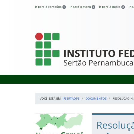
Pular para o conteúdo
Ir para o conteúdo
Ir para o menu
Ir para a busca
Ir 
1
2
3
IFSertãoPE
VOCÊ ESTÁ EM:
IFSERTÃOPE
DOCUMENTOS
RESOLUÇÃO N.
Início da navegação
Mapa Campi
Início do conteúdo
Resoluçã