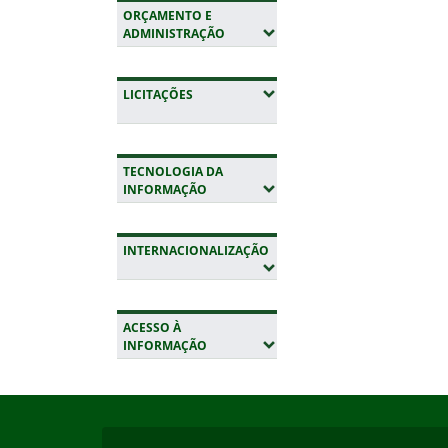
ORÇAMENTO E
(EXPANDIR SUBMENUS)
ADMINISTRAÇÃO
(EXPANDIR SUBMENUS)
LICITAÇÕES
TECNOLOGIA DA
(EXPANDIR SUBMENUS)
INFORMAÇÃO
INTERNACIONALIZAÇÃO
(EXPANDIR SUBMENUS)
ACESSO À
(EXPANDIR SUBMENUS)
INFORMAÇÃO
Início do rodapé
Fim da navegação