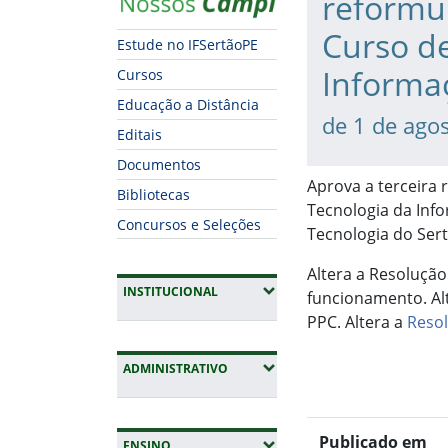
reformu
Curso d
Estude no IFSertãoPE
Informa
Cursos
Educação a Distância
de 1 de ago
Editais
Documentos
Aprova a terceira
Bibliotecas
Tecnologia da Info
Concursos e Seleções
Tecnologia do Ser
Altera a Resolução
(EXPANDIR SUBMENUS)
INSTITUCIONAL
funcionamento. Al
PPC. Altera a
Resol
(EXPANDIR SUBMENUS)
ADMINISTRATIVO
Publicado em
(EXPANDIR SUBMENUS)
ENSINO