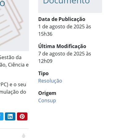
Documento
do
Data de Publicação
1 de agosto de 2025 às
15h36
Última Modificação
7 de agosto de 2025 às
Gestão da
12h09
o, Ciência e
Tipo
Resolução
PC) e o seu
rmulação do
Origem
Consup
book
Twitter
LinkedIn
Pinterest
har conteúdo: