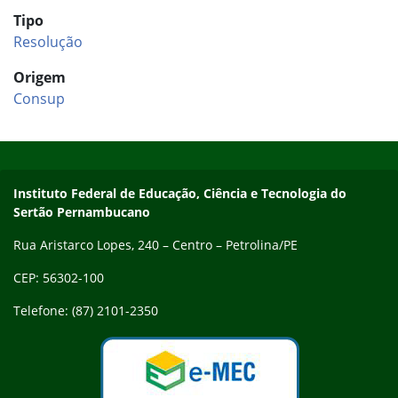
Tipo
Resolução
Origem
Consup
Início do rodapé
Fim do conteúdo
Endereço
Instituto Federal de Educação, Ciência e Tecnologia do
Sertão Pernambucano
Rua Aristarco Lopes, 240 – Centro – Petrolina/PE
CEP: 56302-100
Telefone: (87) 2101-2350