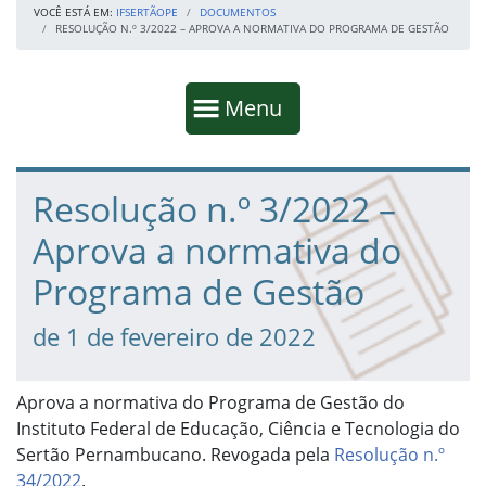
VOCÊ ESTÁ EM:
IFSERTÃOPE
DOCUMENTOS
RESOLUÇÃO N.º 3/2022 – APROVA A NORMATIVA DO PROGRAMA DE GESTÃO
Início da navegação
Mostrar
Menu
Fim da navegação
Início do conteúdo
Resolução n.º 3/2022 –
Aprova a normativa do
Programa de Gestão
de 1 de fevereiro de 2022
Aprova a normativa do Programa de Gestão do
Instituto Federal de Educação, Ciência e Tecnologia do
Sertão Pernambucano. Revogada pela
Resolução n.º
34/2022
.