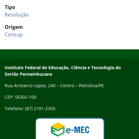
Tipo
Resolução
Origem
Consup
Início do rodapé
Fim do conteúdo
Endereço
Instituto Federal de Educação, Ciência e Tecnologia do
Sertão Pernambucano
Rua Aristarco Lopes, 240 – Centro – Petrolina/PE
CEP: 56302-100
Telefone: (87) 2101-2350