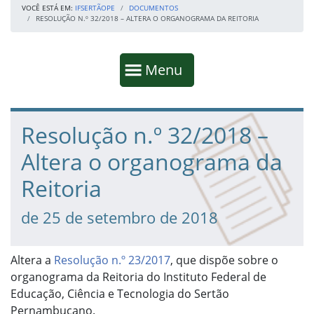
VOCÊ ESTÁ EM:
IFSERTÃOPE
DOCUMENTOS
RESOLUÇÃO N.º 32/2018 – ALTERA O ORGANOGRAMA DA REITORIA
Início da navegação
Mostrar
Menu
Fim da navegação
Início do conteúdo
Resolução n.º 32/2018 –
Altera o organograma da
Reitoria
de 25 de setembro de 2018
Altera a
Resolução n.º 23/2017
, que dispõe sobre o
organograma da Reitoria do Instituto Federal de
Educação, Ciência e Tecnologia do Sertão
Pernambucano.