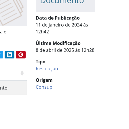
Documento
Data de Publicação
11 de janeiro de 2024 às
a e
12h42
Última Modificação
8 de abril de 2025 às 12h28
book
Twitter
LinkedIn
Pinterest
har conteúdo:
Tipo
Resolução
Origem
Consup
nto