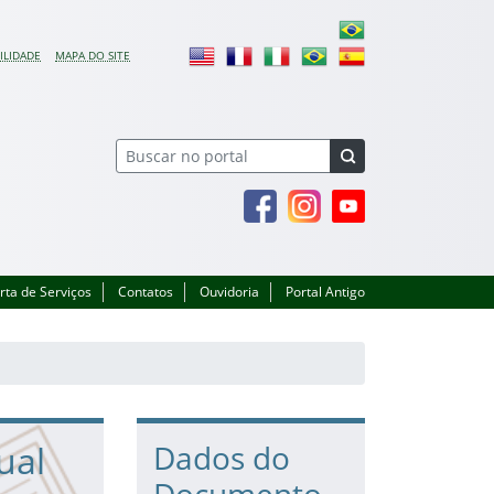
ILIDADE
MAPA DO SITE
Facebook
Instagram
Youtube
rta de Serviços
Contatos
Ouvidoria
Portal Antigo
ual
Dados do