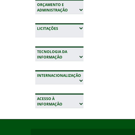
ORÇAMENTO E
(EXPANDIR SUBMENUS)
ADMINISTRAÇÃO
(EXPANDIR SUBMENUS)
LICITAÇÕES
TECNOLOGIA DA
(EXPANDIR SUBMENUS)
INFORMAÇÃO
INTERNACIONALIZAÇÃO
(EXPANDIR SUBMENUS)
ACESSO À
(EXPANDIR SUBMENUS)
INFORMAÇÃO
Início do rodapé
Fim da navegação