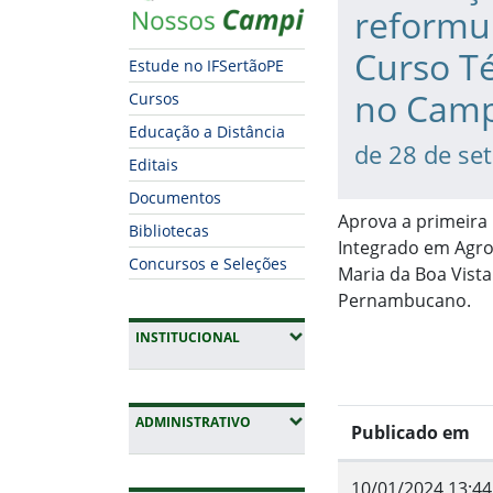
reformu
Curso T
Estude no IFSertãoPE
no Camp
Cursos
Educação a Distância
de 28 de se
Editais
Documentos
Aprova a primeira
Bibliotecas
Integrado em Agro
Concursos e Seleções
Maria da Boa Vista
Pernambucano.
(EXPANDIR SUBMENUS)
INSTITUCIONAL
(EXPANDIR SUBMENUS)
ADMINISTRATIVO
Publicado em
10/01/2024 13:44