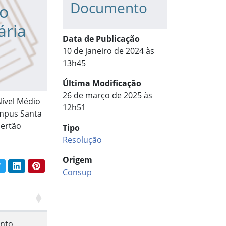
Documento
do
ária
Data de Publicação
10 de janeiro de 2024 às
13h45
Última Modificação
26 de março de 2025 às
Nível Médio
12h51
ampus Santa
Sertão
Tipo
Resolução
Origem
book
Twitter
LinkedIn
Pinterest
har conteúdo:
Consup
nto