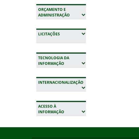
ORÇAMENTO E
(EXPANDIR SUBMENUS)
ADMINISTRAÇÃO
(EXPANDIR SUBMENUS)
LICITAÇÕES
TECNOLOGIA DA
(EXPANDIR SUBMENUS)
INFORMAÇÃO
INTERNACIONALIZAÇÃO
(EXPANDIR SUBMENUS)
ACESSO À
(EXPANDIR SUBMENUS)
INFORMAÇÃO
Início do rodapé
Fim da navegação