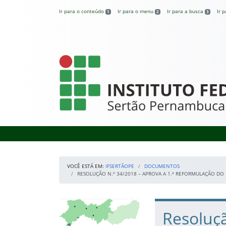
Pular para o conteúdo
Ir para o conteúdo
Ir para o menu
Ir para a busca
Ir 
1
2
3
IFSertãoPE
VOCÊ ESTÁ EM:
IFSERTÃOPE
DOCUMENTOS
RESOLUÇÃO N.º 34/2018 – APROVA A 1.ª REFORMULAÇÃO D
Início da navegação
Mapa Campi
Início do conteúdo
Resoluçã