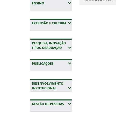
(EXPANDIR SUBMENUS)
ENSINO
Fim do conteúdo
(EXPANDIR SUBMENUS)
EXTENSÃO E CULTURA
PESQUISA, INOVAÇÃO
(EXPANDIR SUBMENUS)
E PÓS-GRADUAÇÃO
(EXPANDIR SUBMENUS)
PUBLICAÇÕES
DESENVOLVIMENTO
(EXPANDIR SUBMENUS)
INSTITUCIONAL
(EXPANDIR SUBMENUS)
GESTÃO DE PESSOAS