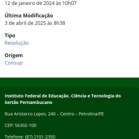
12 de janeiro de 2024 às 10h07
Última Modificação
3 de abril de 2025 às 8h38
Tipo
Resolução
Origem
Consup
Início do rodapé
Fim do conteúdo
Endereço
Instituto Federal de Educação, Ciência e Tecnologia do
Sertão Pernambucano
Rua Aristarco Lopes, 240 – Centro – Petrolina/PE
CEP: 56302-100
Telefone: (87) 2101-2350