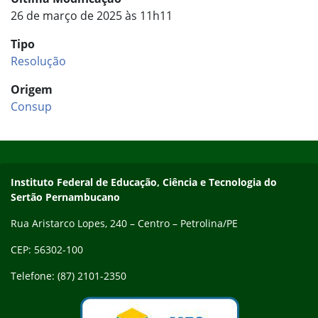
26 de março de 2025 às 11h11
Tipo
Resolução
Origem
Consup
Início do rodapé
Fim do conteúdo
Endereço
Instituto Federal de Educação, Ciência e Tecnologia do
Sertão Pernambucano
Rua Aristarco Lopes, 240 – Centro – Petrolina/PE
CEP: 56302-100
Telefone: (87) 2101-2350