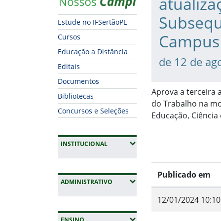
atualiza
Subsequ
Estude no IFSertãoPE
Campus 
Cursos
Educação a Distância
de 12 de ag
Editais
Documentos
Aprova a terceira
Bibliotecas
do Trabalho na mod
Concursos e Seleções
Educação, Ciência
(EXPANDIR SUBMENUS)
INSTITUCIONAL
Publicado em
(EXPANDIR SUBMENUS)
ADMINISTRATIVO
12/01/2024 10:10
Fim do conteúdo
(EXPANDIR SUBMENUS)
ENSINO