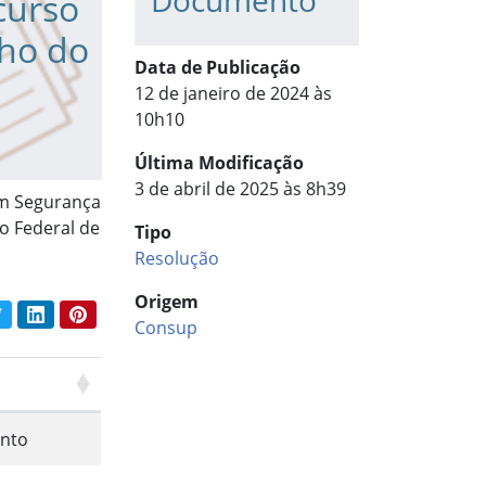
Documento
curso
ho do
Data de Publicação
12 de janeiro de 2024 às
10h10
Última Modificação
3 de abril de 2025 às 8h39
em Segurança
o Federal de
Tipo
Resolução
Origem
book
Twitter
LinkedIn
Pinterest
har conteúdo:
Consup
nto