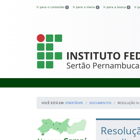
Pular para o conteúdo
Ir para o conteúdo
Ir para o menu
Ir para a busca
Ir 
1
2
3
IFSertãoPE
VOCÊ ESTÁ EM:
IFSERTÃOPE
DOCUMENTOS
RESOLUÇÃO N.
Início da navegação
Mapa Campi
Início do conteúdo
Resoluçã