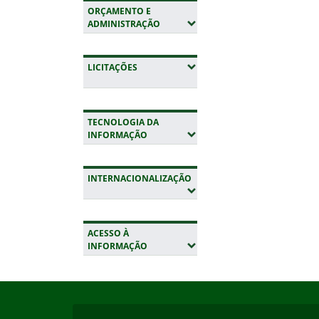
ORÇAMENTO E
(EXPANDIR SUBMENUS)
ADMINISTRAÇÃO
(EXPANDIR SUBMENUS)
LICITAÇÕES
TECNOLOGIA DA
(EXPANDIR SUBMENUS)
INFORMAÇÃO
INTERNACIONALIZAÇÃO
(EXPANDIR SUBMENUS)
ACESSO À
(EXPANDIR SUBMENUS)
INFORMAÇÃO
Início do rodapé
Fim da navegação