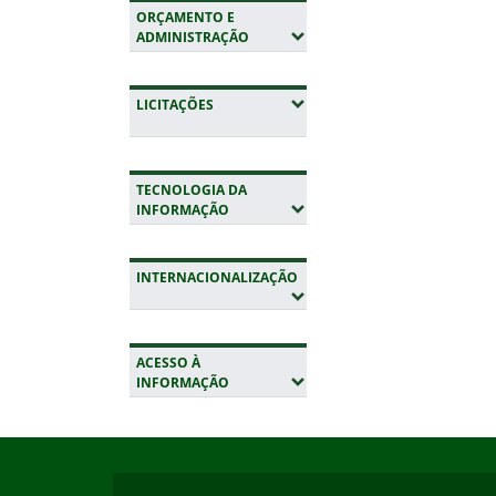
ORÇAMENTO E
(EXPANDIR SUBMENUS)
ADMINISTRAÇÃO
(EXPANDIR SUBMENUS)
LICITAÇÕES
TECNOLOGIA DA
(EXPANDIR SUBMENUS)
INFORMAÇÃO
INTERNACIONALIZAÇÃO
(EXPANDIR SUBMENUS)
ACESSO À
(EXPANDIR SUBMENUS)
INFORMAÇÃO
Início do rodapé
Fim da navegação