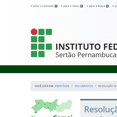
Pular para o conteúdo
Ir para o conteúdo
Ir para o menu
Ir para a busca
Ir 
1
2
3
IFSertãoPE
VOCÊ ESTÁ EM:
IFSERTÃOPE
DOCUMENTOS
RESOLUÇÃO N.º
Início da navegação
Mapa Campi
Início do conteúdo
Resoluçã