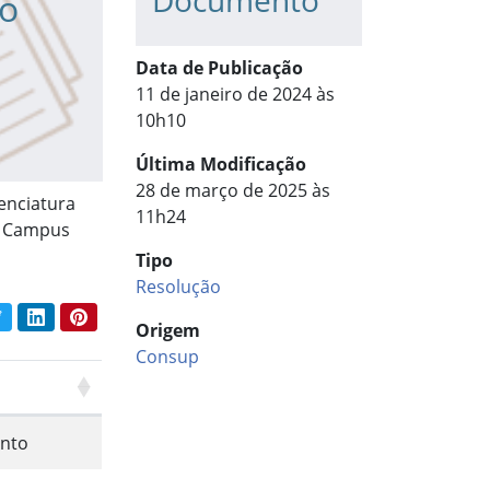
Documento
do
Data de Publicação
11 de janeiro de 2024 às
10h10
Última Modificação
28 de março de 2025 às
enciatura
11h24
no Campus
Tipo
Resolução
book
Twitter
LinkedIn
Pinterest
har conteúdo:
Origem
Consup
nto