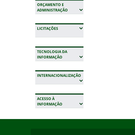
ORÇAMENTO E
(EXPANDIR SUBMENUS)
ADMINISTRAÇÃO
(EXPANDIR SUBMENUS)
LICITAÇÕES
TECNOLOGIA DA
(EXPANDIR SUBMENUS)
INFORMAÇÃO
INTERNACIONALIZAÇÃO
(EXPANDIR SUBMENUS)
ACESSO À
(EXPANDIR SUBMENUS)
INFORMAÇÃO
Início do rodapé
Fim da navegação