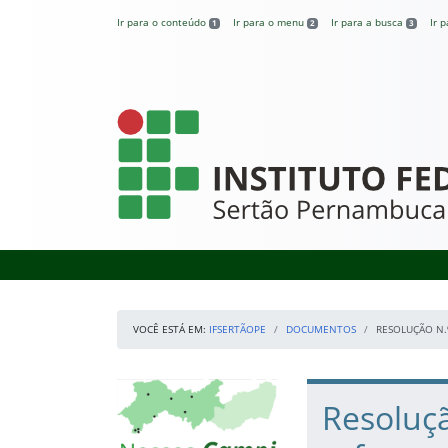
Pular para o conteúdo
Ir para o conteúdo
Ir para o menu
Ir para a busca
Ir 
1
2
3
IFSertãoPE
VOCÊ ESTÁ EM:
IFSERTÃOPE
DOCUMENTOS
RESOLUÇÃO N.
Início da navegação
Mapa Campi
Início do conteúdo
Resoluçã