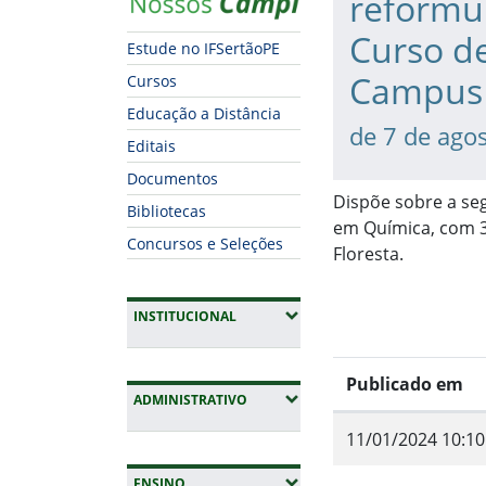
reformu
Curso d
Estude no IFSertãoPE
Campus 
Cursos
Educação a Distância
de 7 de ago
Editais
Documentos
Dispõe sobre a se
Bibliotecas
em Química, com 3
Concursos e Seleções
Floresta.
(EXPANDIR SUBMENUS)
INSTITUCIONAL
Publicado em
(EXPANDIR SUBMENUS)
ADMINISTRATIVO
11/01/2024 10:10
Fim do conteúdo
(EXPANDIR SUBMENUS)
ENSINO