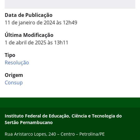
Data de Publicação
11 de janeiro de 2024 às 12h49
Última Modificação
1 de abril de 2025 às 13h11
Tipo
Resolução
Origem
Consup
Início do rodapé
Fim do conteúdo
Endereço
Instituto Federal de Educação, Ciência e Tecnologia do
Sertão Pernambucano
Rua Aristarco Lopes, 240 – Centro – Petrolina/PE