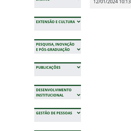
12/01/2024 10:13
Fim do conteúdo
(EXPANDIR SUBMENUS)
EXTENSÃO E CULTURA
PESQUISA, INOVAÇÃO
(EXPANDIR SUBMENUS)
E PÓS-GRADUAÇÃO
(EXPANDIR SUBMENUS)
PUBLICAÇÕES
DESENVOLVIMENTO
(EXPANDIR SUBMENUS)
INSTITUCIONAL
(EXPANDIR SUBMENUS)
GESTÃO DE PESSOAS