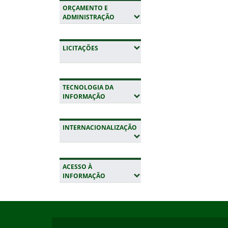
ORÇAMENTO E
(EXPANDIR SUBMENUS)
ADMINISTRAÇÃO
(EXPANDIR SUBMENUS)
LICITAÇÕES
TECNOLOGIA DA
(EXPANDIR SUBMENUS)
INFORMAÇÃO
INTERNACIONALIZAÇÃO
(EXPANDIR SUBMENUS)
ACESSO À
(EXPANDIR SUBMENUS)
INFORMAÇÃO
Início do rodapé
Fim da navegação