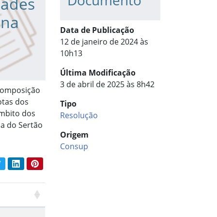
Documento
dades
 na
Data de Publicação
12 de janeiro de 2024 às
10h13
Última Modificação
3 de abril de 2025 às 8h42
 composição
otas dos
Tipo
âmbito dos
Resolução
ia do Sertão
Origem
Consup
book
Twitter
LinkedIn
Pinterest
har conteúdo: