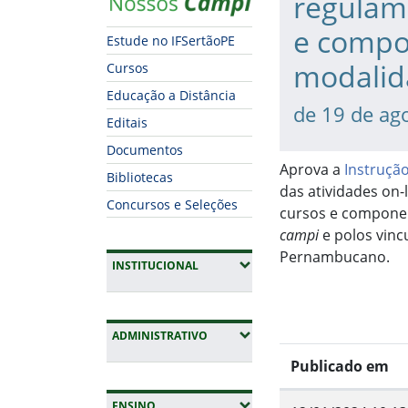
regulam
e compon
Estude no IFSertãoPE
modalid
Cursos
Educação a Distância
de 19 de ag
Editais
Documentos
Aprova a
Instruçã
Bibliotecas
das atividades on-
Concursos e Seleções
cursos e componen
campi
e polos vinc
Pernambucano.
(EXPANDIR SUBMENUS)
INSTITUCIONAL
(EXPANDIR SUBMENUS)
ADMINISTRATIVO
Publicado em
(EXPANDIR SUBMENUS)
ENSINO