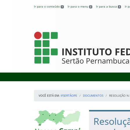
Pular para o conteúdo
Ir para o conteúdo
Ir para o menu
Ir para a busca
Ir 
1
2
3
IFSertãoPE
VOCÊ ESTÁ EM:
IFSERTÃOPE
DOCUMENTOS
RESOLUÇÃO N.
Início da navegação
Mapa Campi
Início do conteúdo
Resoluçã