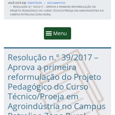
VOCÊ ESTÁ EM:
IFSERTÃOPE
DOCUMENTOS
RESOLUÇÃO N.º 39/2017 – APROVA A PRIMEIRA REFORMULAÇÃO DO
PROJETO PEDAGÓGICO DO CURSO TÉCNICO/PROEJA EM AGROINDÚSTRIA NO
CAMPUS PETROLINA ZONA RURAL
Início da navegação
Mostrar
Menu
Fim da navegação
Início do conteúdo
Resolução n.º 39/2017 –
Aprova a primeira
reformulação do Projeto
Pedagógico do Curso
Técnico/Proeja em
Agroindústria no Campus