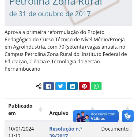
Petrolina Zona Rural
de 31 de outubro de 2017
Aprova a primeira reformulação do Projeto
Pedagógico do Curso Técnico de Nível Médio/Proeja
em Agroindústria, com 70 (setenta) vagas anuais, no
Campus Petrolina Zona Rural do Instituto Federal de
Educação, Ciência e Tecnologia do Sertão
Pernambucano.
Facebook
Twitter
LinkedIn
Pinterest
WhatsApp
Compartilhar conteúdo:
Publicado
em
Arquivo
Grupo
10/01/2024
Resolução n.º
Documento
11:12
39/2017