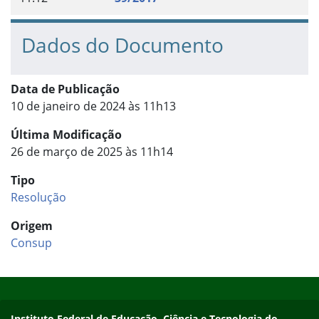
Dados do Documento
Data de Publicação
10 de janeiro de 2024 às 11h13
Última Modificação
26 de março de 2025 às 11h14
Tipo
Resolução
Origem
Consup
Início do rodapé
Fim do conteúdo
Endereço
Instituto Federal de Educação, Ciência e Tecnologia do