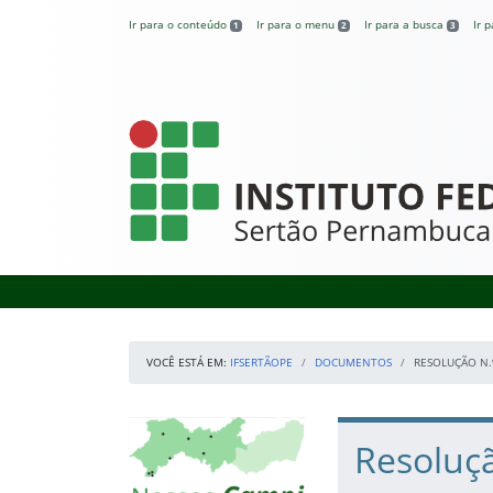
Pular para o conteúdo
Ir para o conteúdo
Ir para o menu
Ir para a busca
Ir 
1
2
3
IFSertãoPE
VOCÊ ESTÁ EM:
IFSERTÃOPE
DOCUMENTOS
RESOLUÇÃO N.
Início da navegação
Mapa Campi
Início do conteúdo
Resoluçã