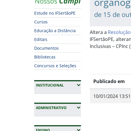
organog
de 15 de ou
Estude no IFSertãoPE
Cursos
Educação a Distância
Altera a
Resolução
IFSertãoPE, altera
Editais
Inclusivas – CPInc 
Documentos
Bibliotecas
Concursos e Seleções
Publicado em
(EXPANDIR SUBMENUS)
INSTITUCIONAL
10/01/2024 13:51
(EXPANDIR SUBMENUS)
Fim do conteúdo
ADMINISTRATIVO
(EXPANDIR SUBMENUS)
ENSINO