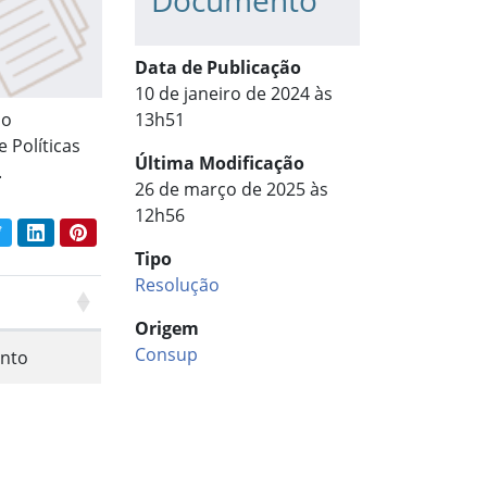
Documento
Data de Publicação
10 de janeiro de 2024 às
do
13h51
 Políticas
Última Modificação
.
26 de março de 2025 às
12h56
book
Twitter
LinkedIn
Pinterest
har conteúdo:
Tipo
Resolução
Origem
Consup
nto