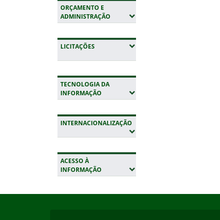
ORÇAMENTO E
(EXPANDIR SUBMENUS)
ADMINISTRAÇÃO
(EXPANDIR SUBMENUS)
LICITAÇÕES
TECNOLOGIA DA
(EXPANDIR SUBMENUS)
INFORMAÇÃO
INTERNACIONALIZAÇÃO
(EXPANDIR SUBMENUS)
ACESSO À
(EXPANDIR SUBMENUS)
INFORMAÇÃO
Início do rodapé
Fim da navegação