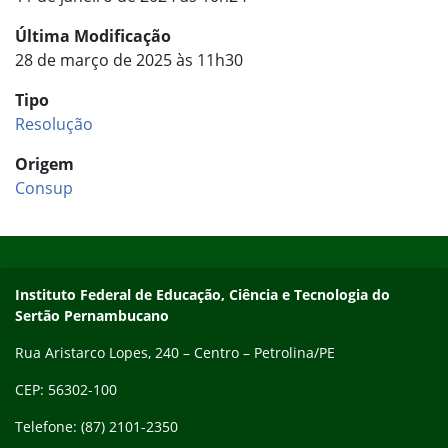
Última Modificação
28 de março de 2025 às 11h30
Tipo
Resolução
Origem
Consup
Início do rodapé
Fim do conteúdo
Endereço
Instituto Federal de Educação, Ciência e Tecnologia do
Sertão Pernambucano
Rua Aristarco Lopes, 240 – Centro – Petrolina/PE
CEP: 56302-100
Telefone: (87) 2101-2350