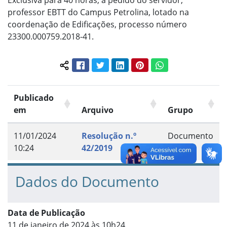
Exclusiva para 40 horas, a pedido do servidor,
professor EBTT do Campus Petrolina, lotado na
coordenação de Edificações, processo número
23300.000759.2018-41.
Facebook
Twitter
LinkedIn
Pinterest
WhatsApp
Compartilhar conteúdo:
Publicado
em
Arquivo
Grupo
11/01/2024
Resolução n.º
Documento
10:24
42/2019
Dados do Documento
Data de Publicação
11 de janeiro de 2024 às 10h24