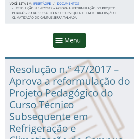
VOCÊ ESTÁ EM:
IFSERTÃOPE
DOCUMENTOS
RESOLUÇÃO N.º 47/2017 – APROVA A REFORMULAÇÃO DO PROJETO
PEDAGÓGICO DO CURSO TÉCNICO SUBSEQUENTE EM REFRIGERAÇÃO E
CLIMATIZAÇÃO DO CAMPUS SERRA TALHADA
Início da navegação
Mostrar
Menu
Fim da navegação
Início do conteúdo
Resolução n.º 47/2017 –
Aprova a reformulação do
Projeto Pedagógico do
Curso Técnico
Subsequente em
Refrigeração e