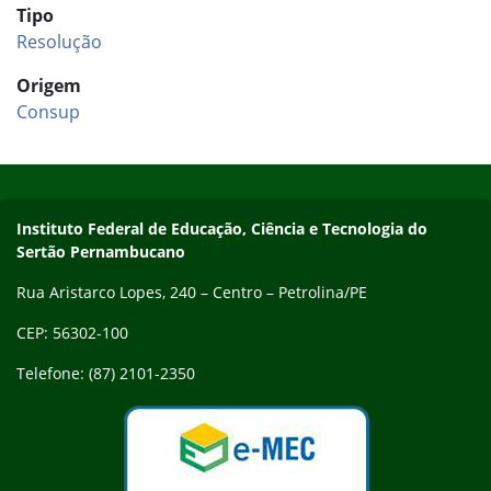
Tipo
Resolução
Origem
Consup
Início do rodapé
Fim do conteúdo
Endereço
Instituto Federal de Educação, Ciência e Tecnologia do
Sertão Pernambucano
Rua Aristarco Lopes, 240 – Centro – Petrolina/PE
CEP: 56302-100
Telefone: (87) 2101-2350