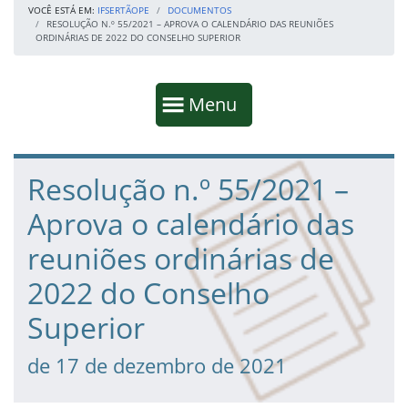
VOCÊ ESTÁ EM:
IFSERTÃOPE
DOCUMENTOS
RESOLUÇÃO N.º 55/2021 – APROVA O CALENDÁRIO DAS REUNIÕES
ORDINÁRIAS DE 2022 DO CONSELHO SUPERIOR
Início da navegação
Mostrar
Menu
Fim da navegação
Início do conteúdo
Resolução n.º 55/2021 –
Aprova o calendário das
reuniões ordinárias de
2022 do Conselho
Superior
de 17 de dezembro de 2021