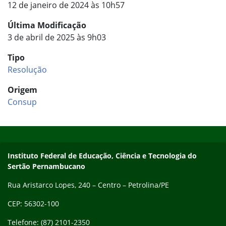
12 de janeiro de 2024 às 10h57
Última Modificação
3 de abril de 2025 às 9h03
Tipo
Resolução
Origem
Consup
Início do rodapé
Fim do conteúdo
Endereço
Instituto Federal de Educação, Ciência e Tecnologia do
Sertão Pernambucano
Rua Aristarco Lopes, 240 – Centro – Petrolina/PE
CEP: 56302-100
Telefone: (87) 2101-2350