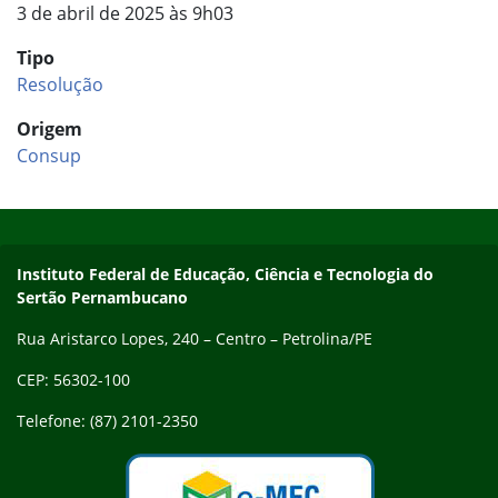
3 de abril de 2025 às 9h03
Tipo
Resolução
Origem
Consup
Início do rodapé
Fim do conteúdo
Endereço
Instituto Federal de Educação, Ciência e Tecnologia do
Sertão Pernambucano
Rua Aristarco Lopes, 240 – Centro – Petrolina/PE
CEP: 56302-100
Telefone: (87) 2101-2350