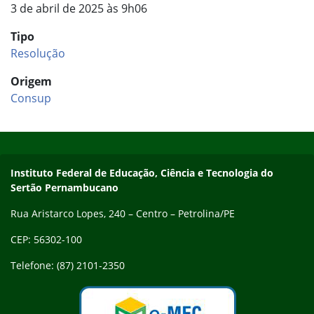
3 de abril de 2025 às 9h06
Tipo
Resolução
Origem
Consup
Início do rodapé
Fim do conteúdo
Endereço
Instituto Federal de Educação, Ciência e Tecnologia do
Sertão Pernambucano
Rua Aristarco Lopes, 240 – Centro – Petrolina/PE
CEP: 56302-100
Telefone: (87) 2101-2350